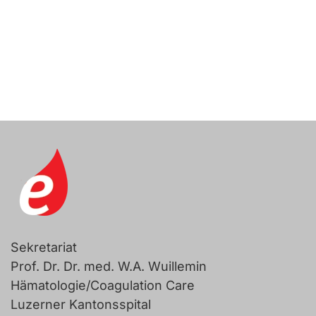
Sekretariat
Prof. Dr. Dr. med. W.A. Wuillemin
Hämatologie/Coagulation Care
Luzerner Kantonsspital